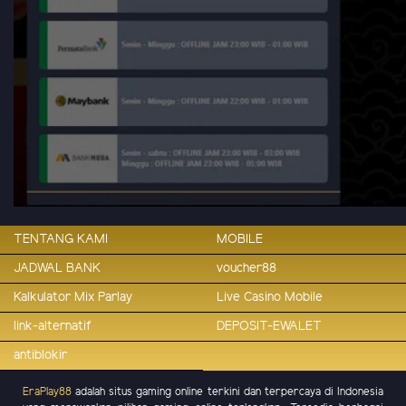
TENTANG KAMI
MOBILE
JADWAL BANK
voucher88
Kalkulator Mix Parlay
Live Casino Mobile
link-alternatif
DEPOSIT-EWALET
antiblokir
EraPlay88
adalah situs gaming online terkini dan terpercaya di Indonesia