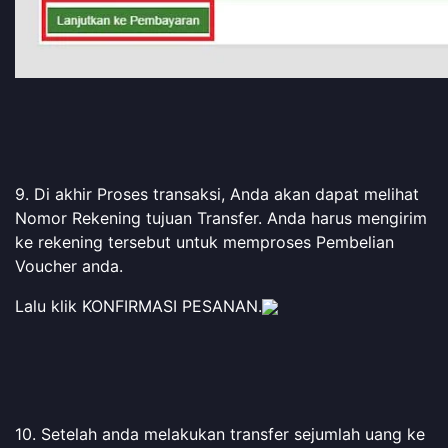
9. Di akhir Proses transaksi, Anda akan dapat melihat
Nomor Rekening tujuan Transfer. Anda harus mengirim
ke rekening tersebut untuk memproses Pembelian
Voucher anda.
Lalu klik KONFIRMASI PESANAN.
10. Setelah anda melakukan transfer sejumlah uang ke