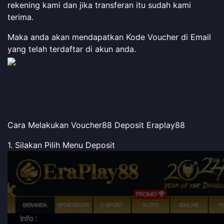
rekening kami dan jika transferan itu sudah kami
terima.
Maka anda akan mendapatkan Kode Voucher di Email
yang telah terdaftar di akun anda.
Cara Melakukan Voucher88 Deposit Eraplay88
1. Silakan Pilih Menu Deposit