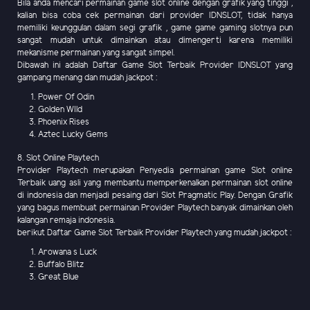
Bila anda mencari permainan game slot online dengan grafik yang tinggi ,
kalian bisa coba cek permainan dari provider IDNSLOT, tidak hanya
memiliki keunggulan dalam segi grafik , game game gaming slotnya pun
sangat mudah untuk dimainkan atau dimengerti karena memiliki
mekanisme permainan yang sangat simpel.
Dibawah ini adalah Daftar Game Slot Terbaik Provider IDNSLOT yang
gampang menang dan mudah jackpot :
Power Of Odin
Golden WIld
Phoenix Rises
Aztec Lucky Gems
8. Slot Online Playtech
Provider Playtech merupakan Penyedia permainan game Slot online
Terbaik uang asli yang membantu memperkenalkan permainan slot online
di indonesia dan menjadi pesaing dari Slot Pragmatic Play. Dengan Grafik
yang bagus membuat permainan Provider Playtech banyak dimainkan oleh
kalangan remaja indonesia.
berikut Daftar Game Slot Terbaik Provider Playtech yang mudah jackpot :
Arowana s Luck
Buffalo Blitz
Great Blue