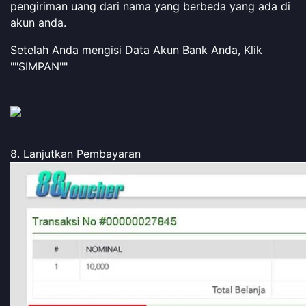
pengiriman uang dari nama yang berbeda yang ada di
akun anda.
Setelah Anda mengisi Data Akun Bank Anda, Klik
""SIMPAN""
8. Lanjutkan Pembayaran