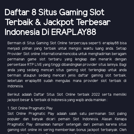
Daftar 8 Situs Gaming Slot
Terbaik & Jackpot Terbesar
Indonesia Di ERAPLAY88
Bermain di Situs Gaming Slot Online terpercaya seperti eraplay88 bisa
menjadi pilihan yang terbaik untuk mengisi waktu luang anda. Setiap
Provider Slot online International mencoba untuk menghadirkan beragam
permainan game slot terbaru yang lengkap dan menarik dengan
persentase RTP LIVE yang tinggi dibandingkan provider situs lainnya. Bagi
anda yang sedang mencari situs gaming slot terlengkap untuk anda
bermain ataupun sedang mencari jenis daftar gaming slot terbaik.
kebetulan eraplay88 sudah mengulas mana provider slot terbaik di
indonesia.
Berikut adalah Daftar Situs Slot Online terbaik 2022 serta memiliki
jackpot besar & terbaik di Indonesia yang wajib anda mainkan :
1. Slot Online Pragmatic Play
Slot Online Pragmatic Play adalah salah satu permainan Slot paling
populer dan banyak dicari pemain Slot Indonesia. Alasan Kenapa
Pragmatic Play dimainkan hampir setengah dari pemain karena situs
gaming slot online ini sering memberikan bonus jackpot terbanyak. Oleh