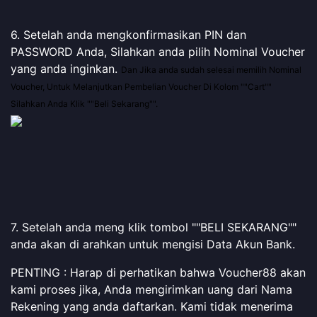
6. Setelah anda mengkonfirmasikan PIN dan
PASSWORD Anda, Silahkan anda pilih Nominal Voucher
yang anda inginkan.
Dan Jika anda sudah selesai memilih Nominal
Voucher, Untuk Melanjutkan Pembelian Voucher Di Kolom ""Cart""
Silahkan Anda Klik ""Beli Sekarang"".
7. Setelah anda meng klik tombol ""BELI SEKARANG""
anda akan di arahkan untuk mengisi Data Akun Bank.
PENTING : Harap di perhatikan bahwa Voucher88 akan
kami proses jika, Anda mengirimkan uang dari Nama
Rekening yang anda daftarkan. Kami tidak menerima